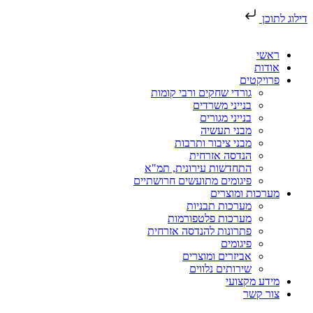
דילוג לתוכן
ראשי
אודות
פרויקטים
גורדי שחקים ורבי קומות
בנייני משרדים
בנייני מגורים
מבני תעשיה
מבני ציבור ותרבות
הנדסה אזרחית
התחדשות עירונית, תמ"א
פיגומים מתועשים חרושתיים
מערכות ומוצרים
מערכות תבניות
מערכות פלטפורמות
פתרונות להנדסה אזרחית
פיגומים
אביזרים ומוצרים
שירותים נלווים
מידע מקצועי
צור קשר