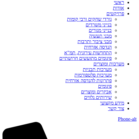
ראשי
אודות
פרויקטים
גורדי שחקים ורבי קומות
בנייני משרדים
בנייני מגורים
מבני תעשיה
מבני ציבור ותרבות
הנדסה אזרחית
התחדשות עירונית, תמ"א
פיגומים מתועשים חרושתיים
מערכות ומוצרים
מערכות תבניות
מערכות פלטפורמות
פתרונות להנדסה אזרחית
פיגומים
אביזרים ומוצרים
שירותים נלווים
מידע מקצועי
צור קשר
Phone-alt