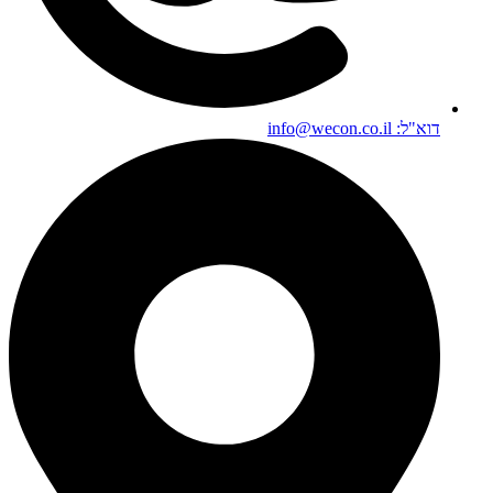
דוא"ל: info@wecon.co.il