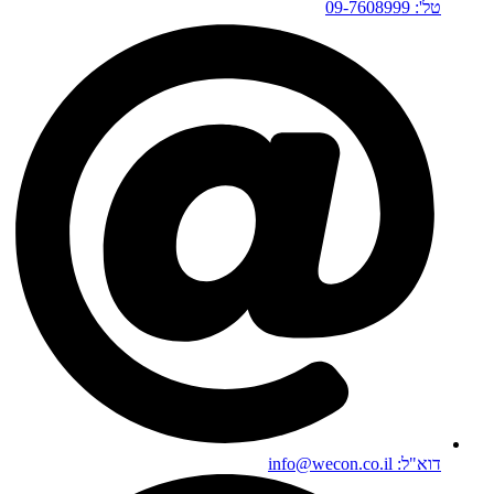
טל': 09-7608999
דוא"ל: info@wecon.co.il