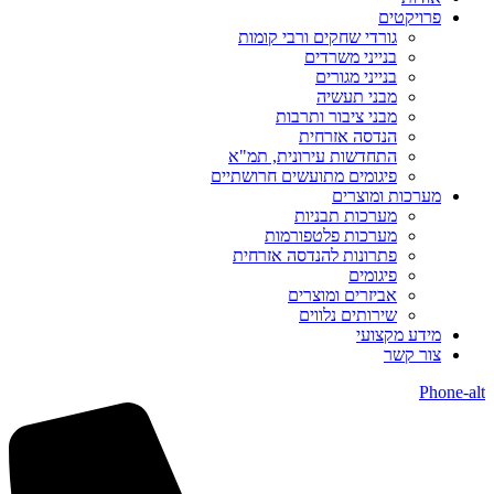
פרויקטים
גורדי שחקים ורבי קומות
בנייני משרדים
בנייני מגורים
מבני תעשיה
מבני ציבור ותרבות
הנדסה אזרחית
התחדשות עירונית, תמ"א
פיגומים מתועשים חרושתיים
מערכות ומוצרים
מערכות תבניות
מערכות פלטפורמות
פתרונות להנדסה אזרחית
פיגומים
אביזרים ומוצרים
שירותים נלווים
מידע מקצועי
צור קשר
Phone-alt