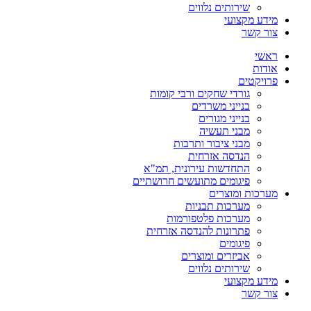
שירותים נלווים
מידע מקצועי
צור קשר
ראשי
אודות
פרויקטים
גורדי שחקים ורבי קומות
בנייני משרדים
בנייני מגורים
מבני תעשיה
מבני ציבור ותרבות
הנדסה אזרחית
התחדשות עירונית, תמ"א
פיגומים מתועשים חרושתיים
מערכות ומוצרים
מערכות תבניות
מערכות פלטפורמות
פתרונות להנדסה אזרחית
פיגומים
אביזרים ומוצרים
שירותים נלווים
מידע מקצועי
צור קשר