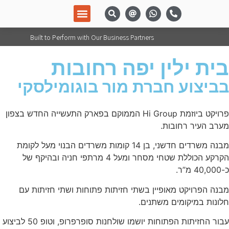
מידע מקצועי
מערכות ומוצרים
Built to Perform with Our Business Partners
בית ילין יפה רחובות
בביצוע חברת מור בוגומילסקי
פרויקט ביוזמת Hi Group הממוקם בפארק התעשייה החדש בצפון
מערב העיר רחובות.
מבנה משרדים חדשני, בן 14 קומות משרדים הבנוי מעל לקומת
הקרקע הכוללת שטחי מסחר ומעל 4 מרתפי חניה ובהיקף של
כ-40,000 מ”ר.
מבנה הפרויקט מאופיין בשתי חזיתות פתוחות ושתי חזיתות עם
חלונות במיקומים משתנים.
עבור החזיתות הפתוחות יושמו שולחנות סופרפרופ, וטופ 50 לביצוע