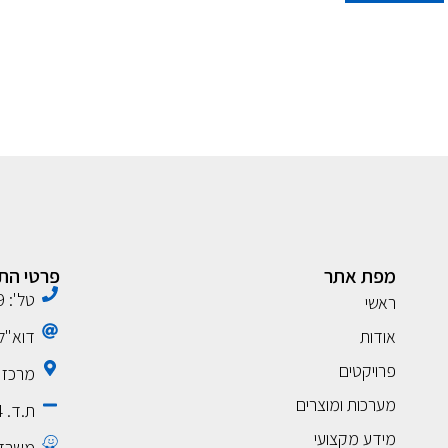
מפת אתר
פרטי הת
טל': 09-7608999
ראשי
אודות
דוא"ל: wecon.co.il
פרויקטים
מרכז ל
מערכות ומוצרים
ת.ד. 1404 בת חפר 4284200
מידע מקצועי
משרדים וה