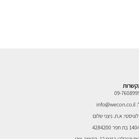
קשרות
info@
וגיסטי: א.ת. ניצני שלום
נהלה: הזרם 12, קדימה-צורן